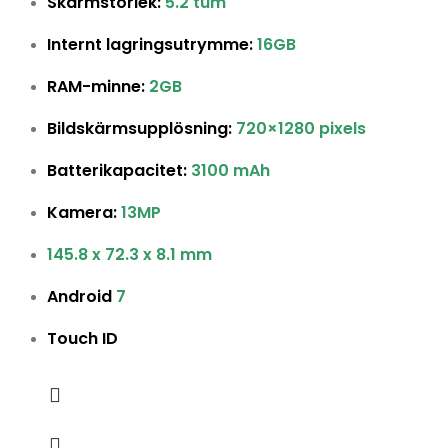
Skärmstorlek:
5.2 tum
Internt lagringsutrymme:
16GB
RAM-minne:
2GB
Bildskärmsupplösning:
720×1280 pixels
Batterikapacitet:
3100 mAh
Kamera:
13MP
145.8 x 72.3 x 8.1 mm
Android
7
Touch ID