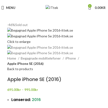
0
MENU
0.00
KR
-46%
Sold out
Click to enlarge
Home
Begagnade mobiltelefoner
iPhone
Apple iPhone SE (2016)
Back to products
Apple iPhone SE (2016)
695.00
kr
–
995.00
kr
Lanserad:
2016