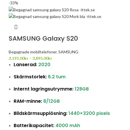
-33%
SAMSUNG Galaxy S20
Begagnade mobiltelefoner
,
SAMSUNG
3,195.00
kr
–
3,895.00
kr
Lanserad:
2020
Skärmstorlek:
6.2 tum
Internt lagringsutrymme:
128GB
RAM-minne:
8/12GB
Bildskärmsupplösning:
1440×3200 pixels
Batterikapacitet:
4000 mAh