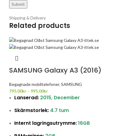
Shipping & Delivery
Related products
SAMSUNG Galaxy A3 (2016)
Begagnade mobiltelefoner
,
SAMSUNG
795.00
kr
–
995.00
kr
Lanserad:
2015, December
Skärmstorlek:
4.7 tum
Internt lagringsutrymme:
16GB
RAM-minne:
2GB