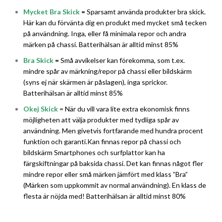
Mycket Bra Skick
=
Sparsamt använda produkter bra skick.
Här kan du förvänta dig en produkt med mycket små tecken
på användning. Inga, eller få minimala repor och andra
märken på chassi. Batterihälsan är alltid minst 85%
Bra Skick
=
Små avvikelser kan förekomma, som t.ex.
mindre spår av märkning/repor på chassi eller bildskärm
(syns ej när skärmen är påslagen), inga sprickor.
Batterihälsan är alltid minst 85%
Okej Skick
= När du vill vara lite extra ekonomisk finns
möjligheten att välja produkter med tydliga spår av
användning. Men givetvis fortfarande med hundra procent
funktion och garanti.Kan finnas repor på chassi och
bildskärm Smartphones och surfplattor kan ha
färgskiftningar på baksida chassi. Det kan finnas något fler
mindre repor eller små märken jämfört med klass ”Bra”
(Märken som uppkommit av normal användning). En klass de
flesta är nöjda med! Batterihälsan är alltid minst 80%