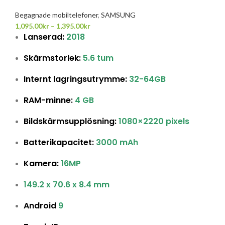
Begagnade mobiltelefoner
,
SAMSUNG
1,095.00
kr
–
1,395.00
kr
Lanserad:
2018
Skärmstorlek:
5.6 tum
Internt lagringsutrymme:
32-64GB
RAM-minne:
4 GB
Bildskärmsupplösning:
1080×2220 pixels
Batterikapacitet:
3000 mAh
Kamera:
16MP
149.2 x 70.6 x 8.4 mm
Android
9