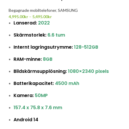
Begagnade mobiltelefoner
,
SAMSUNG
4,995.00
kr
–
5,495.00
kr
Lanserad:
2022
Skärmstorlek:
6.6 tum
Internt lagringsutrymme:
128-512GB
RAM-minne:
8GB
Bildskärmsupplösning:
1080×2340 pixels
Batterikapacitet:
4500 mAh
Kamera:
50MP
157.4 x 75.8 x 7.6 mm
Android 14