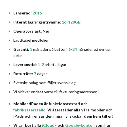
Lanserad
:
2016
Internt lagringsutrymme:
16-128
GB
Operatörslåst
: Nej
Laddkabel medföljer
Garanti
:
3
månader på batteri,
6-24
månader på övriga
delar
Leveranstid
:
1-2
arbetsdagar
Returrätt
:
7
dagar
Svenskt bolag som följer svensk lag
Vi skickar endast varor till faktureringsadressen!
Mobilen/iPaden är funktionstestad och
fabriksåterställd
.
Vi återställer alla våra mobiler och
iPads och rensar dem innan vi skickar dem hem till er!
Vi tar bort alla
iCloud
–
och
Google-konton
som har