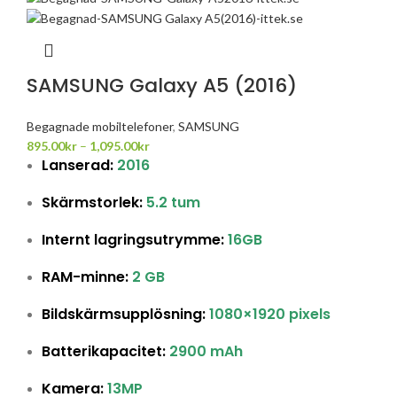
SAMSUNG Galaxy A5 (2016)
Begagnade mobiltelefoner
,
SAMSUNG
895.00
kr
–
1,095.00
kr
Lanserad:
2016
Skärmstorlek:
5.2 tum
Internt lagringsutrymme:
16GB
RAM-minne:
2 GB
Bildskärmsupplösning:
1080×1920 pixels
Batterikapacitet:
2900 mAh
Kamera:
13MP