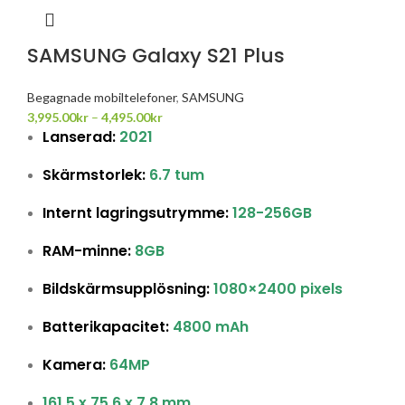
SAMSUNG Galaxy S21 Plus
Begagnade mobiltelefoner
,
SAMSUNG
3,995.00
kr
–
4,495.00
kr
Lanserad:
2021
Skärmstorlek:
6.7 tum
Internt lagringsutrymme:
128-256GB
RAM-minne:
8GB
Bildskärmsupplösning:
1080×2400 pixels
Batterikapacitet:
4800 mAh
Kamera:
64MP
161.5 x 75.6 x 7.8 mm