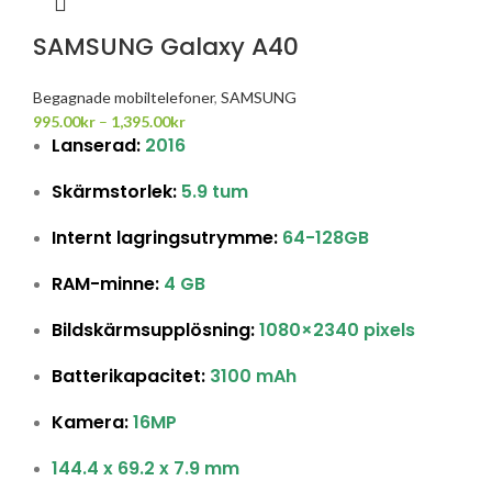
SAMSUNG Galaxy A40
Begagnade mobiltelefoner
,
SAMSUNG
995.00
kr
–
1,395.00
kr
Lanserad:
2016
Skärmstorlek:
5.9 tum
Internt lagringsutrymme:
64-128GB
RAM-minne:
4 GB
Bildskärmsupplösning:
1080×2340 pixels
Batterikapacitet:
3100 mAh
Kamera:
16MP
144.4 x 69.2 x 7.9 mm