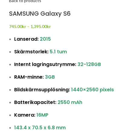
Back to products
SAMSUNG Galaxy S6
745.00
kr
–
1,395.00
kr
Lanserad:
2015
Skärmstorlek:
5.1 tum
Internt lagringsutrymme:
32-128GB
RAM-minne:
3GB
Bildskärmsupplösning:
1440×2560 pixels
Batterikapacitet:
2550 mAh
Kamera:
16MP
143.4 x 70.5 x 6.8 mm