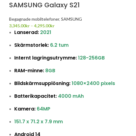
SAMSUNG Galaxy S21
Begagnade mobiltelefoner
,
SAMSUNG
3,345.00
kr
–
4,295.00
kr
Lanserad:
2021
Skärmstorlek:
6.2 tum
Internt lagringsutrymme:
128-256GB
RAM-minne:
8GB
Bildskärmsupplösning:
1080×2400 pixels
Batterikapacitet:
4000 mAh
Kamera:
64MP
151.7 x 71.2 x 7.9 mm
Android 14