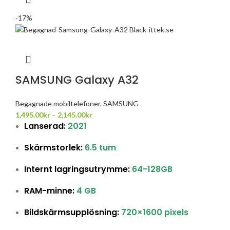
-17%
SAMSUNG Galaxy A32
Begagnade mobiltelefoner
,
SAMSUNG
1,495.00
kr
–
2,145.00
kr
Lanserad:
2021
Skärmstorlek:
6.5 tum
Internt lagringsutrymme:
64-128GB
RAM-minne:
4 GB
Bildskärmsupplösning:
720×1600 pixels