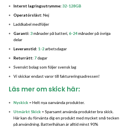
Internt lagringsutrymme:
32-128
GB
Operatörslåst
: Nej
Laddkabel medföljer
Garanti
:
3
månader på batteri,
6-24
månader på övriga
delar
Leveranstid
:
1-2
arbetsdagar
Returrätt
:
7
dagar
Svenskt bolag som följer svensk lag
Vi skickar endast varor till faktureringsadressen!
Läs mer om skick här:
Nyskick
= Helt nya oanvända produkter.
Utmärkt Skick
= Sparsamt använda produkter bra skick.
Här kan du förvänta dig en produkt med mycket små tecken
på användning. Batterihälsan är alltid minst 90%