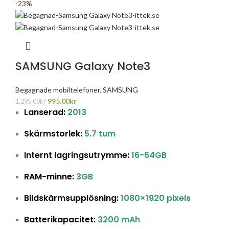
-23%
SAMSUNG Galaxy Note3
Begagnade mobiltelefoner
,
SAMSUNG
995.00
kr
1,295.00
kr
Lanserad:
2013
Skärmstorlek:
5.7 tum
Internt lagringsutrymme:
16-64GB
RAM-minne:
3GB
Bildskärmsupplösning:
1080×1920 pixels
Batterikapacitet:
3200 mAh