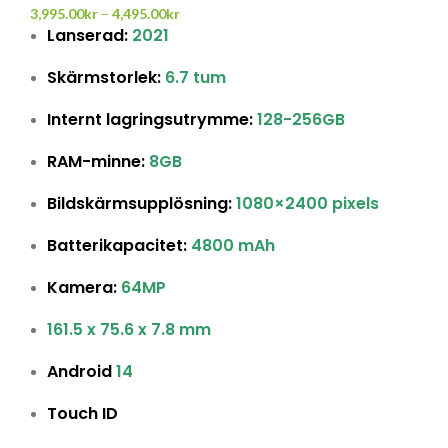
3,995.00
kr
–
4,495.00
kr
Lanserad:
2021
Skärmstorlek:
6.7 tum
Internt lagringsutrymme:
128-256GB
RAM-minne:
8GB
Bildskärmsupplösning:
1080×2400 pixels
Batterikapacitet:
4800 mAh
Kamera:
64MP
161.5 x 75.6 x 7.8 mm
Android
14
Touch ID