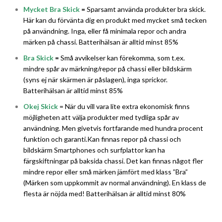
Mycket Bra Skick
=
Sparsamt använda produkter bra skick.
Här kan du förvänta dig en produkt med mycket små tecken
på användning. Inga, eller få minimala repor och andra
märken på chassi. Batterihälsan är alltid minst 85%
Bra Skick
=
Små avvikelser kan förekomma, som t.ex.
mindre spår av märkning/repor på chassi eller bildskärm
(syns ej när skärmen är påslagen), inga sprickor.
Batterihälsan är alltid minst 85%
Okej Skick
= När du vill vara lite extra ekonomisk finns
möjligheten att välja produkter med tydliga spår av
användning. Men givetvis fortfarande med hundra procent
funktion och garanti.Kan finnas repor på chassi och
bildskärm Smartphones och surfplattor kan ha
färgskiftningar på baksida chassi. Det kan finnas något fler
mindre repor eller små märken jämfört med klass ”Bra”
(Märken som uppkommit av normal användning). En klass de
flesta är nöjda med! Batterihälsan är alltid minst 80%