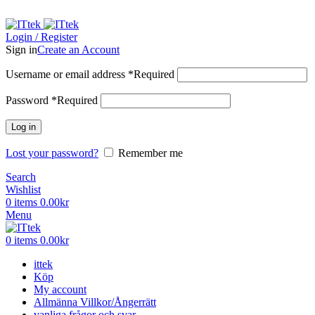
ADD ANYTHING HERE OR JUST REMOVE IT…
Login / Register
Sign in
Create an Account
Username or email address
*
Required
Password
*
Required
Log in
Lost your password?
Remember me
Search
Wishlist
0
items
0.00
kr
Menu
0
items
0.00
kr
ittek
Köp
My account
Allmänna Villkor/Ångerrätt
vanliga frågor och svar