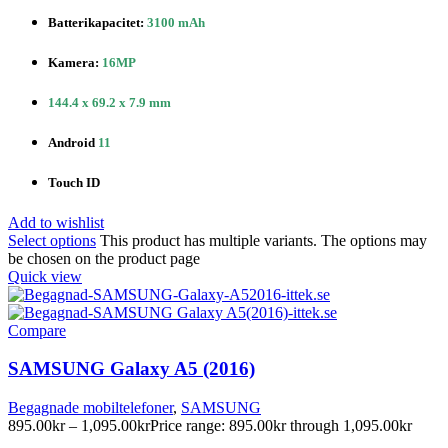
Batterikapacitet:
3100 mAh
Kamera:
16MP
144.4 x 69.2 x 7.9 mm
Android
11
Touch ID
Add to wishlist
Select options
This product has multiple variants. The options may
be chosen on the product page
Quick view
Compare
SAMSUNG Galaxy A5 (2016)
Begagnade mobiltelefoner
,
SAMSUNG
895.00
kr
–
1,095.00
kr
Price range: 895.00kr through 1,095.00kr