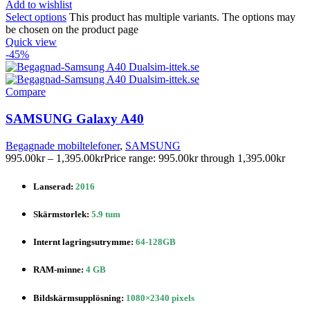
Add to wishlist
Select options
This product has multiple variants. The options may
be chosen on the product page
Quick view
-45%
Compare
SAMSUNG Galaxy A40
Begagnade mobiltelefoner
,
SAMSUNG
995.00
kr
–
1,395.00
kr
Price range: 995.00kr through 1,395.00kr
Lanserad:
2016
Skärmstorlek:
5.9 tum
Internt lagringsutrymme:
64-128GB
RAM-minne:
4 GB
Bildskärmsupplösning:
1080×2340 pixels