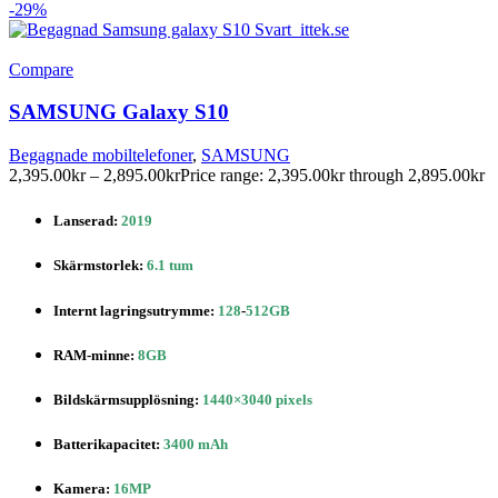
-29%
Compare
SAMSUNG Galaxy S10
Begagnade mobiltelefoner
,
SAMSUNG
2,395.00
kr
–
2,895.00
kr
Price range: 2,395.00kr through 2,895.00kr
Lanserad:
2019
Skärmstorlek:
6.1 tum
Internt lagringsutrymme:
128
-
512GB
RAM-minne:
8GB
Bildskärmsupplösning:
1440×3040 pixels
Batterikapacitet:
3400 mAh
Kamera:
16MP