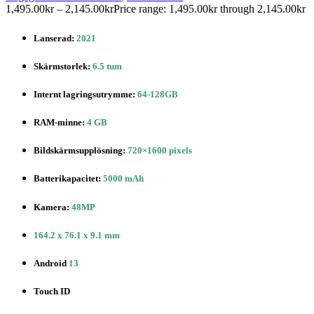
1,495.00
kr
–
2,145.00
kr
Price range: 1,495.00kr through 2,145.00kr
Lanserad:
2021
Skärmstorlek:
6.5 tum
Internt lagringsutrymme:
64-128GB
RAM-minne:
4 GB
Bildskärmsupplösning:
720×1600 pixels
Batterikapacitet:
5000 mAh
Kamera:
48MP
164.2 x 76.1 x 9.1 mm
Android
13
Touch ID