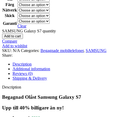
Färg
Nätverk
Skick
Garanti
Clear
SAMSUNG Galaxy S7 quantity
Add to cart
Compare
Add to wishlist
SKU:
N/A
Categories:
Begagnade mobiltelefoner
,
SAMSUNG
Share:
Description
Additional information
Reviews (0)
Shipping & Delivery
Description
Begagnad Olåst Samsung Galaxy S7
Upp till 40% billigare än ny!