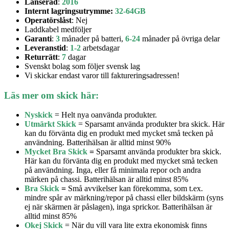
Lanserad
:
2016
Internt lagringsutrymme:
32-64
GB
Operatörslåst
: Nej
Laddkabel medföljer
Garanti
:
3
månader på batteri,
6-24
månader på övriga delar
Leveranstid
:
1-2
arbetsdagar
Returrätt
:
7
dagar
Svenskt bolag som följer svensk lag
Vi skickar endast varor till faktureringsadressen!
Läs mer om skick här:
Nyskick
= Helt nya oanvända produkter.
Utmärkt Skick
= Sparsamt använda produkter bra skick. Här
kan du förvänta dig en produkt med mycket små tecken på
användning. Batterihälsan är alltid minst 90%
Mycket Bra Skick
=
Sparsamt använda produkter bra skick.
Här kan du förvänta dig en produkt med mycket små tecken
på användning. Inga, eller få minimala repor och andra
märken på chassi. Batterihälsan är alltid minst 85%
Bra Skick
=
Små avvikelser kan förekomma, som t.ex.
mindre spår av märkning/repor på chassi eller bildskärm (syns
ej när skärmen är påslagen), inga sprickor. Batterihälsan är
alltid minst 85%
Okej Skick
= När du vill vara lite extra ekonomisk finns