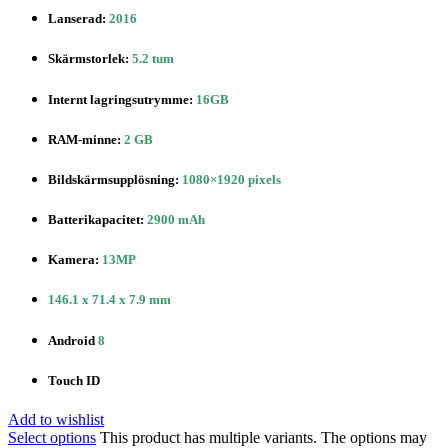
Lanserad:
2016
Skärmstorlek:
5.2 tum
Internt lagringsutrymme:
16GB
RAM-minne:
2 GB
Bildskärmsupplösning:
1080×1920 pixels
Batterikapacitet:
2900 mAh
Kamera:
13MP
146.1 x 71.4 x 7.9 mm
Android
8
Touch ID
Add to wishlist
Select options
This product has multiple variants. The options may