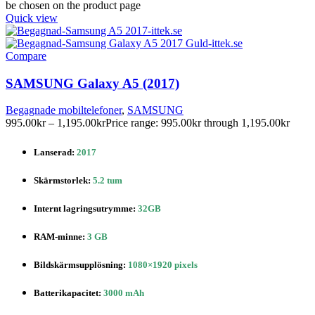
be chosen on the product page
Quick view
Compare
SAMSUNG Galaxy A5 (2017)
Begagnade mobiltelefoner
,
SAMSUNG
995.00
kr
–
1,195.00
kr
Price range: 995.00kr through 1,195.00kr
Lanserad:
2017
Skärmstorlek:
5.2 tum
Internt lagringsutrymme:
32GB
RAM-minne:
3 GB
Bildskärmsupplösning:
1080×1920 pixels
Batterikapacitet:
3000 mAh