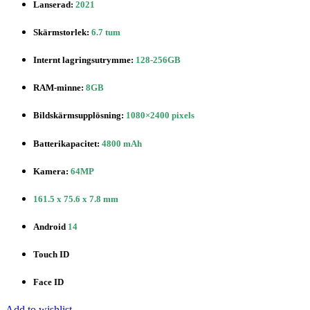
Lanserad:
2021
Skärmstorlek:
6.7 tum
Internt lagringsutrymme:
128-256GB
RAM-minne:
8GB
Bildskärmsupplösning:
1080×2400 pixels
Batterikapacitet:
4800 mAh
Kamera:
64MP
161.5 x 75.6 x 7.8 mm
Android
14
Touch ID
Face ID
Add to wishlist