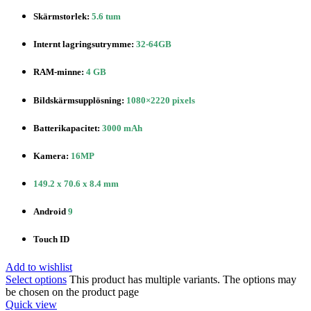
Skärmstorlek:
5.6 tum
Internt lagringsutrymme:
32-64GB
RAM-minne:
4 GB
Bildskärmsupplösning:
1080×2220 pixels
Batterikapacitet:
3000 mAh
Kamera:
16MP
149.2 x 70.6 x 8.4 mm
Android
9
Touch ID
Add to wishlist
Select options
This product has multiple variants. The options may
be chosen on the product page
Quick view