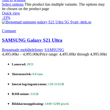
Select options
This product has multiple variants. The options may
be chosen on the product page
Quick view
-33%
Compare
SAMSUNG Galaxy S21 Ultra
Begagnade mobiltelefoner
,
SAMSUNG
4,495.00
kr
–
4,995.00
kr
Price range: 4,495.00kr through 4,995.00kr
Lanserad:
2021
Skärmstorlek:
6.8 tum
Internt lagringsutrymme:
128-512GB
RAM-minne:
12GB
Bildskärmsupplösning:
1440×3200 pixels