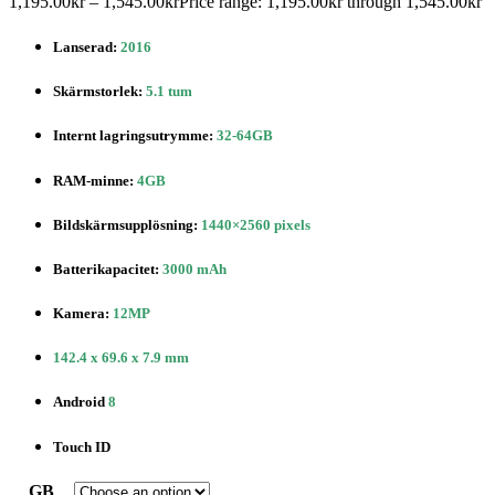
1,195.00
kr
–
1,545.00
kr
Price range: 1,195.00kr through 1,545.00kr
Lanserad:
2016
Skärmstorlek:
5.1 tum
Internt lagringsutrymme:
32-64GB
RAM-minne:
4GB
Bildskärmsupplösning:
1440×2560 pixels
Batterikapacitet:
3000 mAh
Kamera:
12MP
142.4 x 69.6 x 7.9 mm
Android
8
Touch ID
GB