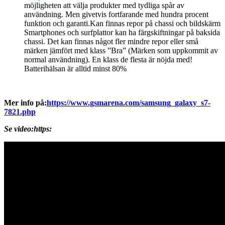
möjligheten att välja produkter med tydliga spår av
användning. Men givetvis fortfarande med hundra procent
funktion och garanti.Kan finnas repor på chassi och bildskärm
Smartphones och surfplattor kan ha färgskiftningar på baksida
chassi. Det kan finnas något fler mindre repor eller små
märken jämfört med klass ”Bra” (Märken som uppkommit av
normal användning). En klass de flesta är nöjda med!
Batterihälsan är alltid minst 80%
Mer info på:
https://www.gsmarena.com/samsung_galaxy_s7-
7821.php
Se video:https: