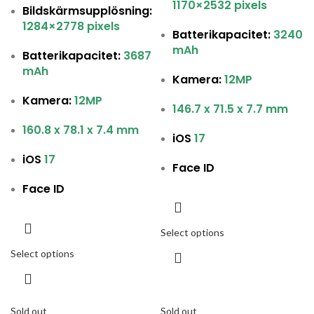
1170×2532 pixels
Bildskärmsupplösning:
1284×2778
pixels
Batterikapacitet:
3240
mAh
Batterikapacitet:
3687
mAh
Kamera:
12MP
Kamera:
12MP
146.7 x 71.5 x 7.7 mm
160.8 x 78.1 x 7.4 mm
iOS
17
iOS
17
Face ID
Face ID
Select options
Select options
Sold out
Sold out