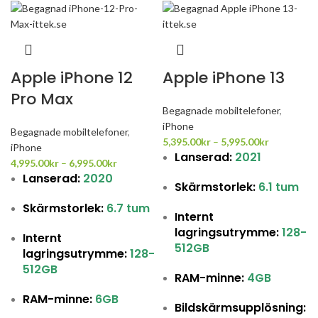
Apple iPhone 12
Apple iPhone 13
Pro Max
Begagnade mobiltelefoner
,
iPhone
Begagnade mobiltelefoner
,
5,395.00
kr
–
5,995.00
kr
iPhone
Lanserad:
2021
4,995.00
kr
–
6,995.00
kr
Lanserad:
2020
Skärmstorlek:
6.1 tum
Skärmstorlek:
6.7 tum
Internt
lagringsutrymme:
128-
Internt
512GB
lagringsutrymme:
128-
512GB
RAM-minne:
4GB
RAM-minne:
6GB
Bildskärmsupplösning: