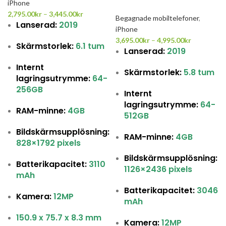
iPhone
2,795.00
kr
–
3,445.00
kr
Begagnade mobiltelefoner
,
Lanserad:
2019
iPhone
3,695.00
kr
–
4,995.00
kr
Skärmstorlek:
6.1 tum
Lanserad:
2019
Internt
Skärmstorlek:
5.8 tum
lagringsutrymme:
64-
256GB
Internt
lagringsutrymme:
64-
RAM-minne:
4GB
512GB
Bildskärmsupplösning:
RAM-minne:
4GB
828×1792 pixels
Bildskärmsupplösning:
Batterikapacitet:
3110
1126×2436 pixels
mAh
Batterikapacitet:
3046
Kamera:
12MP
mAh
150.9 x 75.7 x 8.3 mm
Kamera:
12MP