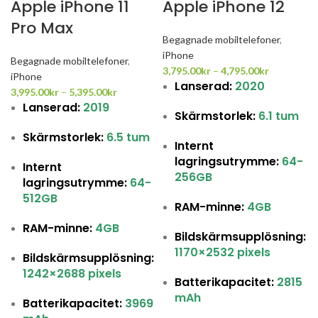
Apple iPhone 11
Apple iPhone 12
Pro Max
Begagnade mobiltelefoner
,
iPhone
Begagnade mobiltelefoner
,
3,795.00
kr
–
4,795.00
kr
iPhone
Lanserad:
2020
3,995.00
kr
–
5,395.00
kr
Lanserad:
2019
Skärmstorlek:
6.1 tum
Skärmstorlek:
6.5 tum
Internt
lagringsutrymme:
64-
Internt
256GB
lagringsutrymme:
64-
512GB
RAM-minne:
4GB
RAM-minne:
4GB
Bildskärmsupplösning:
1170×2532 pixels
Bildskärmsupplösning:
1242×2688 pixels
Batterikapacitet:
2815
mAh
Batterikapacitet:
3969