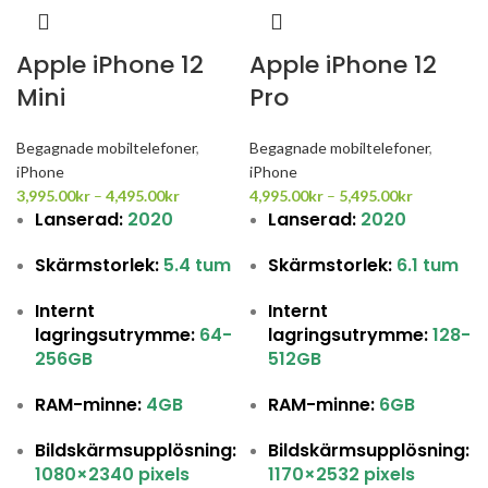
Apple iPhone 12
Apple iPhone 12
Mini
Pro
Begagnade mobiltelefoner
,
Begagnade mobiltelefoner
,
iPhone
iPhone
3,995.00
kr
–
4,495.00
kr
4,995.00
kr
–
5,495.00
kr
Lanserad:
2020
Lanserad:
2020
Skärmstorlek:
5.4 tum
Skärmstorlek:
6.1 tum
Internt
Internt
lagringsutrymme:
64-
lagringsutrymme:
128-
256GB
512GB
RAM-minne:
4GB
RAM-minne:
6GB
Bildskärmsupplösning:
Bildskärmsupplösning:
1080×2340
pixels
1170×2532 pixels