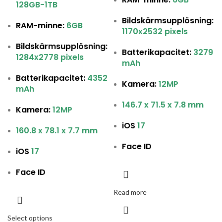
128GB
-1TB
Bildskärmsupplösning:
RAM-minne:
6GB
1170x2532 pixels
Bildskärmsupplösning:
Batterikapacitet:
3279
1284x2778 pixels
mAh
Batterikapacitet:
4352
Kamera:
12MP
mAh
146.7 x 71.5 x 7.8 mm
Kamera:
12MP
iOS
17
160.8 x 78.1 x 7.7 mm
Face ID
iOS
17
Face ID
Read more
Select options