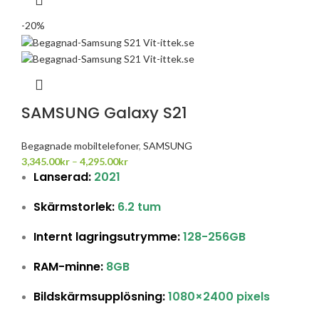
-20%
SAMSUNG Galaxy S21
Begagnade mobiltelefoner
,
SAMSUNG
3,345.00
kr
–
4,295.00
kr
Lanserad:
2021
Skärmstorlek:
6.2 tum
Internt lagringsutrymme:
128-256GB
RAM-minne:
8GB
Bildskärmsupplösning:
1080×2400 pixels