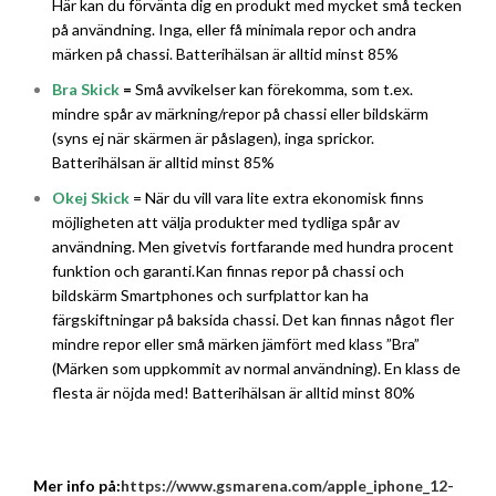
Här kan du förvänta dig en produkt med mycket små tecken
på användning. Inga, eller få minimala repor och andra
märken på chassi. Batterihälsan är alltid minst 85%
Bra Skick
=
Små avvikelser kan förekomma, som t.ex.
mindre spår av märkning/repor på chassi eller bildskärm
(syns ej när skärmen är påslagen), inga sprickor.
Batterihälsan är alltid minst 85%
Okej Skick
= När du vill vara lite extra ekonomisk finns
möjligheten att välja produkter med tydliga spår av
användning. Men givetvis fortfarande med hundra procent
funktion och garanti.Kan finnas repor på chassi och
bildskärm Smartphones och surfplattor kan ha
färgskiftningar på baksida chassi. Det kan finnas något fler
mindre repor eller små märken jämfört med klass ”Bra”
(Märken som uppkommit av normal användning). En klass de
flesta är nöjda med! Batterihälsan är alltid minst 80%
Mer info på:
https://www.gsmarena.com/apple_iphone_12-