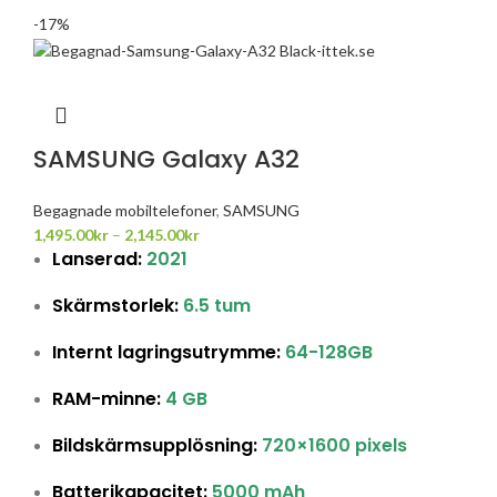
-17%
SAMSUNG Galaxy A32
Begagnade mobiltelefoner
,
SAMSUNG
1,495.00
kr
–
2,145.00
kr
Lanserad:
2021
Skärmstorlek:
6.5 tum
Internt lagringsutrymme:
64-128GB
RAM-minne:
4 GB
Bildskärmsupplösning:
720×1600 pixels
Batterikapacitet:
5000 mAh