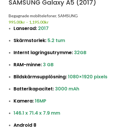
SAMSUNG Galaxy A5 (2017)
Begagnade mobiltelefoner
,
SAMSUNG
995.00
kr
–
1,195.00
kr
Lanserad:
2017
Skärmstorlek:
5.2 tum
Internt lagringsutrymme:
32GB
RAM-minne:
3 GB
Bildskärmsupplösning:
1080×1920 pixels
Batterikapacitet:
3000 mAh
Kamera:
16MP
146.1 x 71.4 x 7.9 mm
Android 8