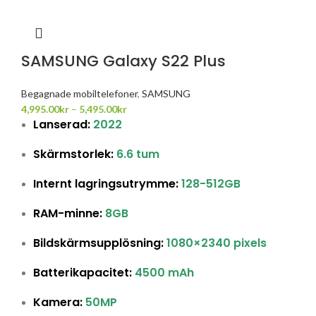
SAMSUNG Galaxy S22 Plus
Begagnade mobiltelefoner
,
SAMSUNG
4,995.00
kr
–
5,495.00
kr
Lanserad:
2022
Skärmstorlek:
6.6 tum
Internt lagringsutrymme:
128-512GB
RAM-minne:
8GB
Bildskärmsupplösning:
1080×2340 pixels
Batterikapacitet:
4500 mAh
Kamera:
50MP