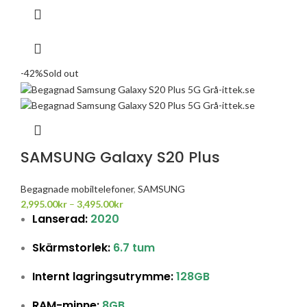
-42%
Sold out
SAMSUNG Galaxy S20 Plus
Begagnade mobiltelefoner
,
SAMSUNG
2,995.00
kr
–
3,495.00
kr
Lanserad:
2020
Skärmstorlek:
6.7 tum
Internt lagringsutrymme:
128GB
RAM-minne:
8GB