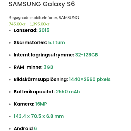
SAMSUNG Galaxy S6
Begagnade mobiltelefoner
,
SAMSUNG
745.00
kr
–
1,395.00
kr
Lanserad:
2015
Skärmstorlek:
5.1 tum
Internt lagringsutrymme:
32-128GB
RAM-minne:
3GB
Bildskärmsupplösning:
1440×2560 pixels
Batterikapacitet:
2550 mAh
Kamera:
16MP
143.4 x 70.5 x 6.8 mm
Android
6