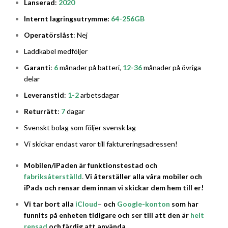
Lanserad
:
2020
Internt lagringsutrymme:
64-256
GB
Operatörslåst
: Nej
Laddkabel medföljer
Garanti
:
6
månader på batteri,
12-36
månader på övriga
delar
Leveranstid
:
1-2
arbetsdagar
Returrätt
:
7
dagar
Svenskt bolag som följer svensk lag
Vi skickar endast varor till faktureringsadressen!
Mobilen/iPaden är funktionstestad och
fabriksåterställd
.
Vi återställer alla våra mobiler och
iPads och rensar dem innan vi skickar dem hem till er!
Vi tar bort alla
iCloud
–
och
Google-konton
som har
funnits på enheten tidigare och ser till att den är
helt
rensad
och färdig att använda.