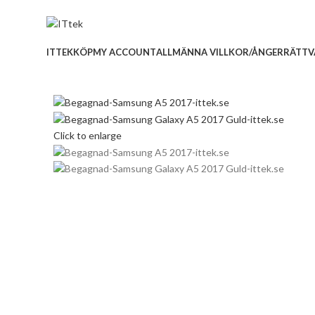
ADD ANYTHING HERE OR JUST REMOVE IT…
ITTEK
KÖP
MY ACCOUNT
ALLMÄNNA VILLKOR/ÅNGERRÄTT
V
Click to enlarge