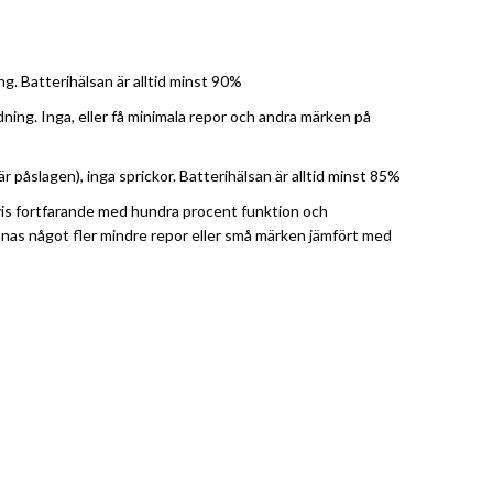
. Batterihälsan är alltid minst 90%
ng. Inga, eller få minimala repor och andra märken på
 påslagen), inga sprickor. Batterihälsan är alltid minst 85%
etvis fortfarande med hundra procent funktion och
innas något fler mindre repor eller små märken jämfört med