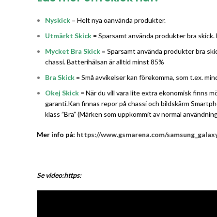
Nyskick
= Helt nya oanvända produkter.
Utmärkt Skick
= Sparsamt använda produkter bra skick. 
Mycket Bra Skick
=
Sparsamt använda produkter bra skic
chassi. Batterihälsan är alltid minst 85%
Bra Skick
=
Små avvikelser kan förekomma, som t.ex. mindre
Okej Skick
= När du vill vara lite extra ekonomisk finns
garanti.Kan finnas repor på chassi och bildskärm Smartph
klass ”Bra” (Märken som uppkommit av normal användning).
Mer info på:
https://www.gsmarena.com/samsung_galaxy
Se video:https: