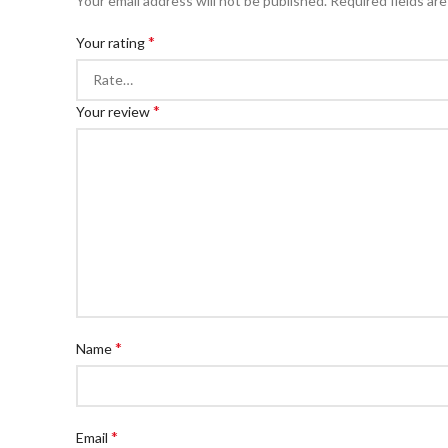
Your email address will not be published.
Required fields ar
*
Your rating
*
Your review
*
Name
*
Email