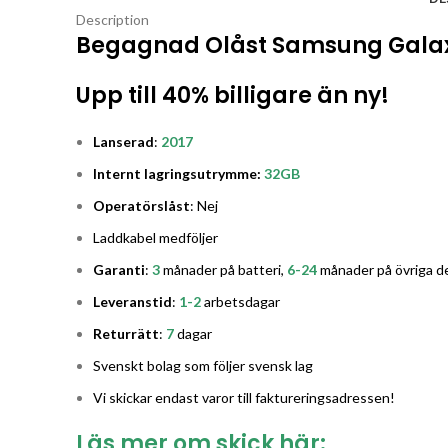
Description
Begagnad Olåst Samsung Galax
Upp till 40% billigare än ny!
Lanserad
:
2017
Internt lagringsutrymme:
32GB
Operatörslåst
: Nej
Laddkabel medföljer
Garanti
:
3
månader på batteri,
6-24
månader på övriga de
Leveranstid
:
1-2
arbetsdagar
Returrätt
:
7
dagar
Svenskt bolag som följer svensk lag
Vi skickar endast varor till faktureringsadressen!
Läs mer om skick här: