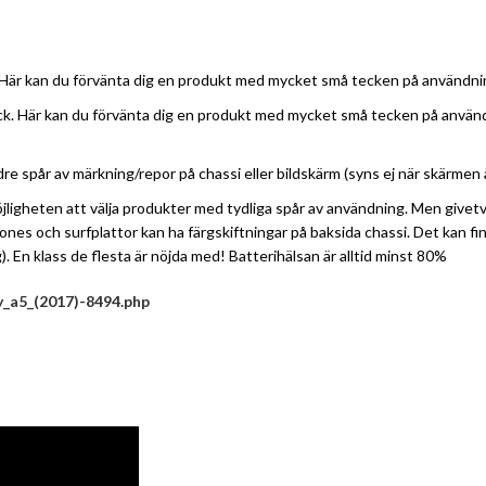
Här kan du förvänta dig en produkt med mycket små tecken på användning
k. Här kan du förvänta dig en produkt med mycket små tecken på användni
 spår av märkning/repor på chassi eller bildskärm (syns ej när skärmen är
 möjligheten att välja produkter med tydliga spår av användning. Men giv
ones och surfplattor kan ha färgskiftningar på baksida chassi. Det kan f
 En klass de flesta är nöjda med! Batterihälsan är alltid minst 80%
_a5_(2017)-8494.php