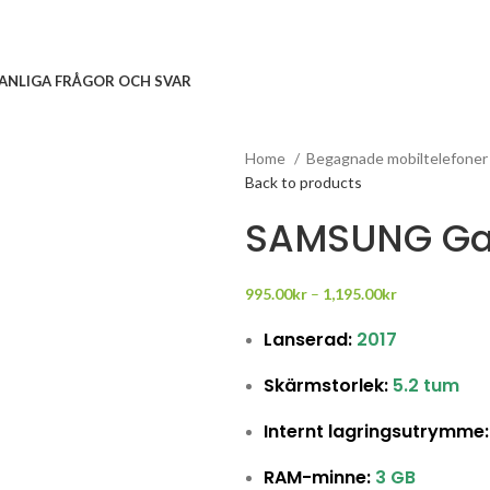
ANLIGA FRÅGOR OCH SVAR
Home
Begagnade mobiltelefone
Back to products
SAMSUNG Gal
995.00
kr
–
1,195.00
kr
Lanserad:
2017
Skärmstorlek:
5.2 tum
Internt lagringsutrymme
RAM-minne:
3 GB