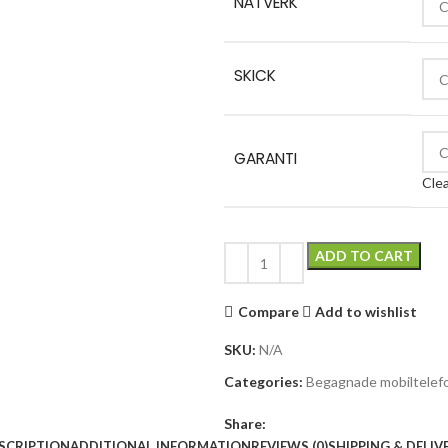
NÄTVERK
SKICK
GARANTI
Cle
ADD TO CART
Compare
Add to wishlist
SKU:
N/A
Categories:
Begagnade mobiltelef
Share:
SCRIPTION
ADDITIONAL INFORMATION
REVIEWS (0)
SHIPPING & DELIV