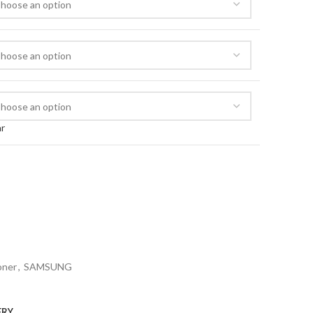
ar
oner
,
SAMSUNG
ERY