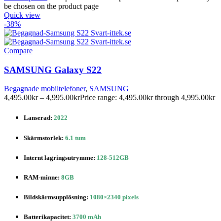
be chosen on the product page
Quick view
-38%
Compare
SAMSUNG Galaxy S22
Begagnade mobiltelefoner
,
SAMSUNG
4,495.00
kr
–
4,995.00
kr
Price range: 4,495.00kr through 4,995.00kr
Lanserad:
2022
Skärmstorlek:
6.1 tum
Internt lagringsutrymme:
128-512GB
RAM-minne:
8GB
Bildskärmsupplösning:
1080×2340 pixels
Batterikapacitet:
3700 mAh