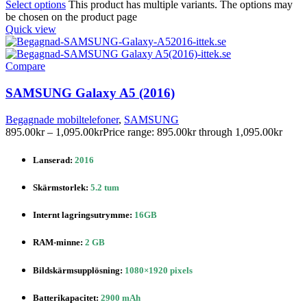
Select options
This product has multiple variants. The options may
be chosen on the product page
Quick view
Compare
SAMSUNG Galaxy A5 (2016)
Begagnade mobiltelefoner
,
SAMSUNG
895.00
kr
–
1,095.00
kr
Price range: 895.00kr through 1,095.00kr
Lanserad:
2016
Skärmstorlek:
5.2 tum
Internt lagringsutrymme:
16GB
RAM-minne:
2 GB
Bildskärmsupplösning:
1080×1920 pixels
Batterikapacitet:
2900 mAh