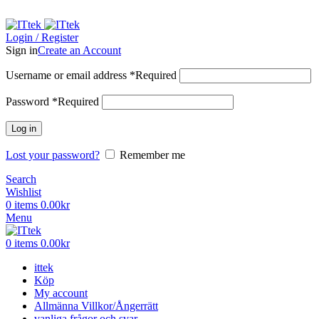
ADD ANYTHING HERE OR JUST REMOVE IT…
Login / Register
Sign in
Create an Account
Username or email address
*
Required
Password
*
Required
Log in
Lost your password?
Remember me
Search
Wishlist
0
items
0.00
kr
Menu
0
items
0.00
kr
ittek
Köp
My account
Allmänna Villkor/Ångerrätt
vanliga frågor och svar