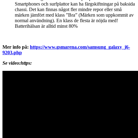
Smartphones och surfplattor kan ha färgskiftningar på baksida
chassi. Det kan finnas något fler mindre repor eller små
märken jämfört med klass ”Bra” (Märken som uppkommit av
normal användning). En klass de flesta är nöjda med!
Batterihälsan är alltid minst 80%
Mer info på:
https://www.gsmarena.com/samsung_galaxy_j6-
9203.php
Se video:https: