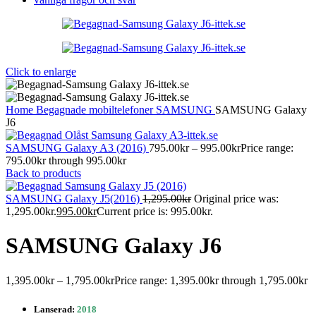
Click to enlarge
Home
Begagnade mobiltelefoner
SAMSUNG
SAMSUNG Galaxy
J6
SAMSUNG Galaxy A3 (2016)
795.00
kr
–
995.00
kr
Price range:
795.00kr through 995.00kr
Back to products
SAMSUNG Galaxy J5(2016)
1,295.00
kr
Original price was:
1,295.00kr.
995.00
kr
Current price is: 995.00kr.
SAMSUNG Galaxy J6
1,395.00
kr
–
1,795.00
kr
Price range: 1,395.00kr through 1,795.00kr
Lanserad:
2018