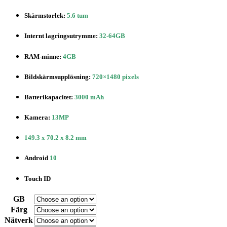
Skärmstorlek:
5.6 tum
Internt lagringsutrymme:
32-64GB
RAM-minne:
4GB
Bildskärmsupplösning:
720×1480 pixels
Batterikapacitet:
3000 mAh
Kamera:
13MP
149.3 x 70.2 x 8.2 mm
Android
10
Touch ID
GB
Färg
Nätverk