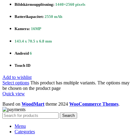
Bildskärmsupplösning:
1440×2560 pixels
Batterikapacitet:
2550 mAh
Kamera:
16MP
143.4 x 70.5 x 6.8 mm
Android
6
Touch ID
Add to wishlist
Select options
This product has multiple variants. The options may
be chosen on the product page
Quick view
Based on
WoodMart
theme
2024
WooCommerce Themes
.
Search
Menu
Categories