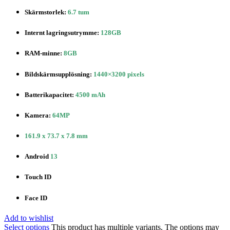
Skärmstorlek:
6.7 tum
Internt lagringsutrymme:
128GB
RAM-minne:
8GB
Bildskärmsupplösning:
1440×3200 pixels
Batterikapacitet:
4500 mAh
Kamera:
64MP
161.9 x 73.7 x 7.8 mm
Android
13
Touch ID
Face ID
Add to wishlist
Select options
This product has multiple variants. The options may