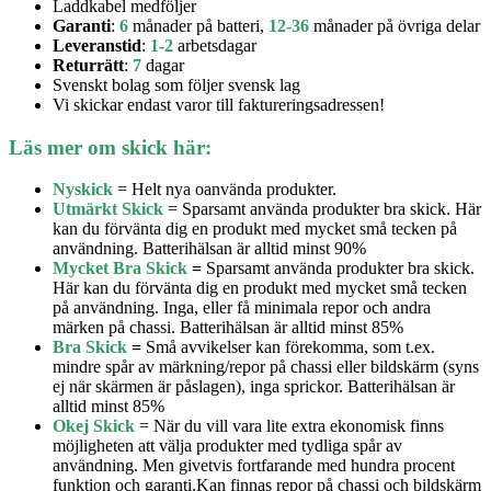
Laddkabel medföljer
Garanti
:
6
månader på batteri,
12-36
månader på övriga delar
Leveranstid
:
1-2
arbetsdagar
Returrätt
:
7
dagar
Svenskt bolag som följer svensk lag
Vi skickar endast varor till faktureringsadressen!
Läs mer om skick här:
Nyskick
= Helt nya oanvända produkter.
Utmärkt Skick
= Sparsamt använda produkter bra skick. Här
kan du förvänta dig en produkt med mycket små tecken på
användning. Batterihälsan är alltid minst 90%
Mycket Bra Skick
=
Sparsamt använda produkter bra skick.
Här kan du förvänta dig en produkt med mycket små tecken
på användning. Inga, eller få minimala repor och andra
märken på chassi. Batterihälsan är alltid minst 85%
Bra Skick
=
Små avvikelser kan förekomma, som t.ex.
mindre spår av märkning/repor på chassi eller bildskärm (syns
ej när skärmen är påslagen), inga sprickor. Batterihälsan är
alltid minst 85%
Okej Skick
= När du vill vara lite extra ekonomisk finns
möjligheten att välja produkter med tydliga spår av
användning. Men givetvis fortfarande med hundra procent
funktion och garanti.Kan finnas repor på chassi och bildskärm