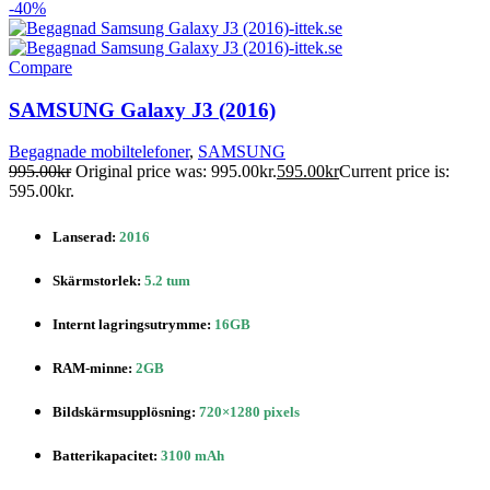
-40%
Compare
SAMSUNG Galaxy J3 (2016)
Begagnade mobiltelefoner
,
SAMSUNG
995.00
kr
Original price was: 995.00kr.
595.00
kr
Current price is:
595.00kr.
Lanserad:
2016
Skärmstorlek:
5.2 tum
Internt lagringsutrymme:
16GB
RAM-minne:
2GB
Bildskärmsupplösning:
720×1280 pixels
Batterikapacitet:
3100 mAh