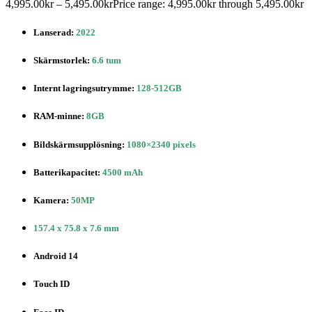
4,995.00
kr
–
5,495.00
kr
Price range: 4,995.00kr through 5,495.00kr
Lanserad:
2022
Skärmstorlek:
6.6 tum
Internt lagringsutrymme:
128-512GB
RAM-minne:
8GB
Bildskärmsupplösning:
1080×2340 pixels
Batterikapacitet:
4500 mAh
Kamera:
50MP
157.4 x 75.8 x 7.6 mm
Android 14
Touch ID