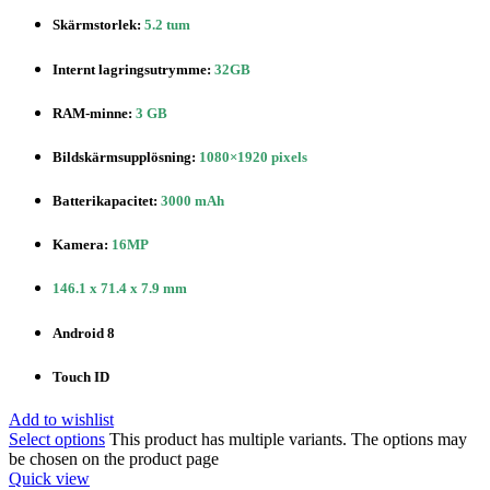
Skärmstorlek:
5.2 tum
Internt lagringsutrymme:
32GB
RAM-minne:
3 GB
Bildskärmsupplösning:
1080×1920 pixels
Batterikapacitet:
3000 mAh
Kamera:
16MP
146.1 x 71.4 x 7.9 mm
Android 8
Touch ID
Add to wishlist
Select options
This product has multiple variants. The options may
be chosen on the product page
Quick view