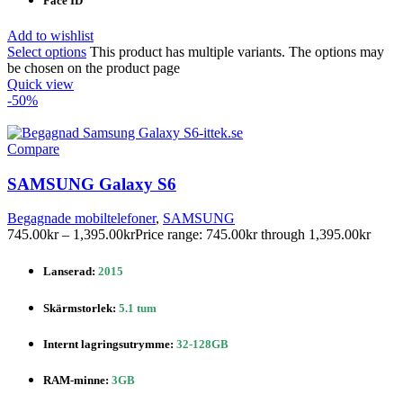
Face ID
Add to wishlist
Select options
This product has multiple variants. The options may
be chosen on the product page
Quick view
-50%
Compare
SAMSUNG Galaxy S6
Begagnade mobiltelefoner
,
SAMSUNG
745.00
kr
–
1,395.00
kr
Price range: 745.00kr through 1,395.00kr
Lanserad:
2015
Skärmstorlek:
5.1 tum
Internt lagringsutrymme:
32-128GB
RAM-minne:
3GB