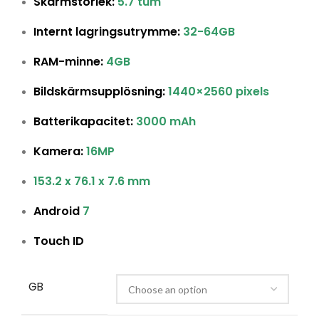
Skärmstorlek:
5.7 tum
Internt lagringsutrymme:
32-64GB
RAM-minne:
4GB
Bildskärmsupplösning:
1440×2560 pixels
Batterikapacitet:
3000 mAh
Kamera:
16MP
153.2 x 76.1 x 7.6 mm
Android
7
Touch ID
GB