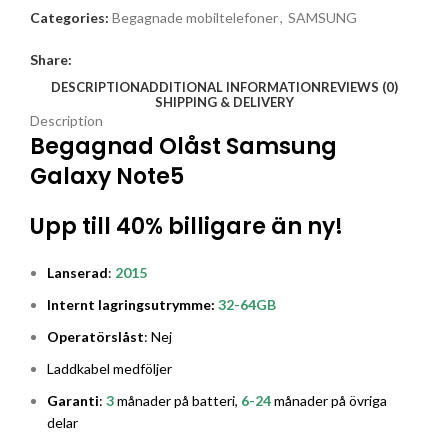
Categories:
Begagnade mobiltelefoner
,
SAMSUNG
Share:
DESCRIPTION
ADDITIONAL INFORMATION
REVIEWS (0)
SHIPPING & DELIVERY
Description
Begagnad Olåst Samsung
Galaxy Note5
Upp till 40% billigare än ny!
Lanserad
:
2015
Internt lagringsutrymme:
32-
64GB
Operatörslåst
: Nej
Laddkabel medföljer
Garanti
:
3
månader på batteri,
6-24
månader på övriga
delar