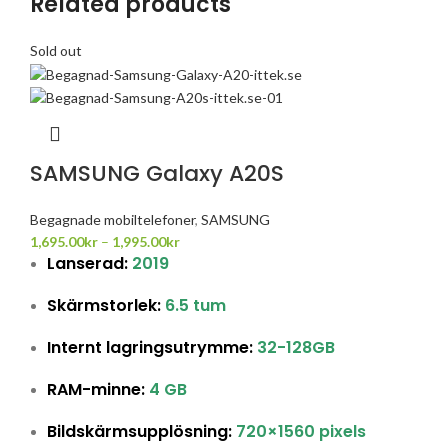
Related products
Sold out
SAMSUNG Galaxy A20S
Begagnade mobiltelefoner
,
SAMSUNG
1,695.00
kr
–
1,995.00
kr
Lanserad:
2019
Skärmstorlek:
6.5 tum
Internt lagringsutrymme:
32-128GB
RAM-minne:
4 GB
Bildskärmsupplösning:
720×1560 pixels