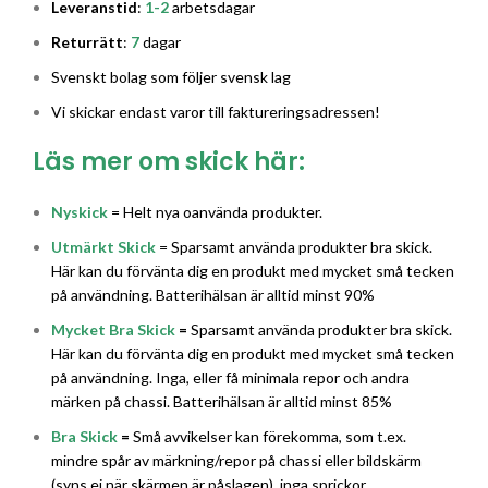
Leveranstid
:
1-2
arbetsdagar
Returrätt
:
7
dagar
Svenskt bolag som följer svensk lag
Vi skickar endast varor till faktureringsadressen!
Läs mer om skick här:
Nyskick
= Helt nya oanvända produkter.
Utmärkt Skick
= Sparsamt använda produkter bra skick.
Här kan du förvänta dig en produkt med mycket små tecken
på användning. Batterihälsan är alltid minst 90%
Mycket Bra Skick
=
Sparsamt använda produkter bra skick.
Här kan du förvänta dig en produkt med mycket små tecken
på användning. Inga, eller få minimala repor och andra
märken på chassi. Batterihälsan är alltid minst 85%
Bra Skick
=
Små avvikelser kan förekomma, som t.ex.
mindre spår av märkning/repor på chassi eller bildskärm
(syns ej när skärmen är påslagen), inga sprickor.