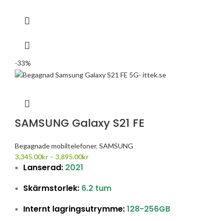
-33%
SAMSUNG Galaxy S21 FE
Begagnade mobiltelefoner
,
SAMSUNG
3,345.00
kr
–
3,895.00
kr
Lanserad:
2021
Skärmstorlek:
6.2 tum
Internt lagringsutrymme:
128
-256
GB