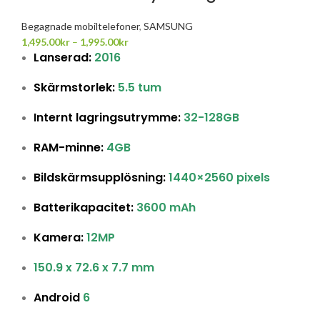
Begagnade mobiltelefoner
,
SAMSUNG
1,495.00
kr
–
1,995.00
kr
Lanserad:
2016
Skärmstorlek:
5.5 tum
Internt lagringsutrymme:
32-128GB
RAM-minne:
4GB
Bildskärmsupplösning:
1440×2560 pixels
Batterikapacitet:
3600 mAh
Kamera:
12MP
150.9 x 72.6 x 7.7 mm
Android
6