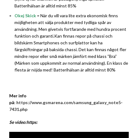
Batterihälsan är alltid minst 85%
Okej Skick
= När du vill vara lite extra ekonomisk finns
möjligheten att välja produkter med tydliga spår av
användning. Men givetvis fortfarande med hundra procent
funktion och garanti.Kan finnas repor på chassi och
bildskärm Smartphones och surfplattor kan ha
färgskiftningar på baksida chassi. Det kan finnas något fler
mindre repor eller små märken jämfört med klass ”Bra”
(Märken som uppkommit av normal användning). En klass de
flesta är nöjda med! Batterihälsan är alltid minst 80%
Mer info
på:
https://www.gsmarena.com/samsung_galaxy_note5-
7431.php
Se video:https: