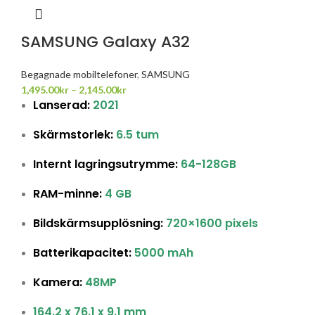
SAMSUNG Galaxy A32
Begagnade mobiltelefoner
,
SAMSUNG
1,495.00
kr
–
2,145.00
kr
Lanserad:
2021
Skärmstorlek:
6.5 tum
Internt lagringsutrymme:
64-128GB
RAM-minne:
4 GB
Bildskärmsupplösning:
720×1600 pixels
Batterikapacitet:
5000 mAh
Kamera:
48MP
164.2 x 76.1 x 9.1 mm