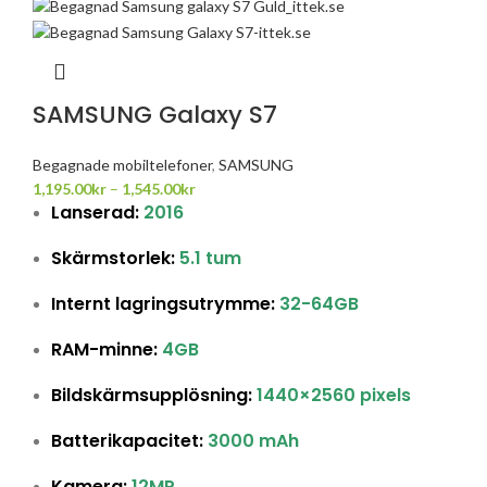
SAMSUNG Galaxy S7
Begagnade mobiltelefoner
,
SAMSUNG
1,195.00
kr
–
1,545.00
kr
Lanserad:
2016
Skärmstorlek:
5.1 tum
Internt lagringsutrymme:
32-64GB
RAM-minne:
4GB
Bildskärmsupplösning:
1440×2560 pixels
Batterikapacitet:
3000 mAh
Kamera:
12MP