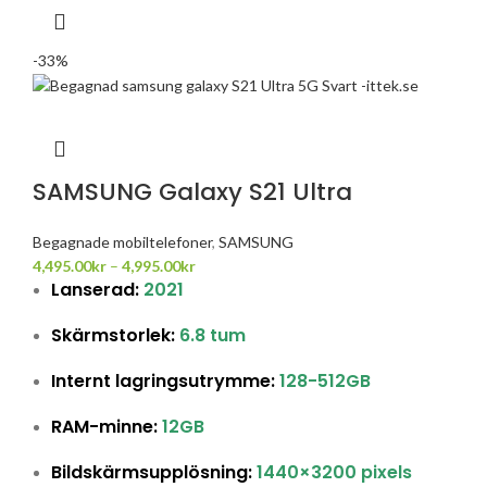
-33%
SAMSUNG Galaxy S21 Ultra
Begagnade mobiltelefoner
,
SAMSUNG
4,495.00
kr
–
4,995.00
kr
Lanserad:
2021
Skärmstorlek:
6.8 tum
Internt lagringsutrymme:
128-512GB
RAM-minne:
12GB
Bildskärmsupplösning:
1440×3200 pixels