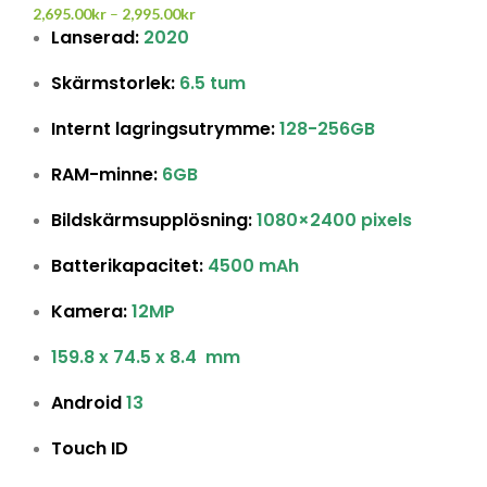
2,695.00
kr
–
2,995.00
kr
Lanserad:
2020
Skärmstorlek:
6.5 tum
Internt lagringsutrymme:
128
-256
GB
RAM-minne:
6GB
Bildskärmsupplösning:
1080×2400 pixels
Batterikapacitet:
4500 mAh
Kamera:
12MP
159.8 x 74.5 x 8.4 mm
Android
13
Touch ID