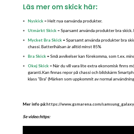
Läs mer om skick här:
Nyskick
= Helt nya oanvända produkter.
Utmärkt Skick
= Sparsamt använda produkter bra skick. 
Mycket Bra Skick
=
Sparsamt använda produkter bra skic
chassi. Batterihälsan är alltid minst 85%
Bra Skick
=
Små avvikelser kan förekomma, som t.ex. mindre
Okej Skick
= När du vill vara lite extra ekonomisk finns
garanti.Kan finnas repor på chassi och bildskärm Smartph
klass ”Bra” (Märken som uppkommit av normal användning).
Mer info på:
https://www.gsmarena.com/samsung_galaxy
Se video:https: