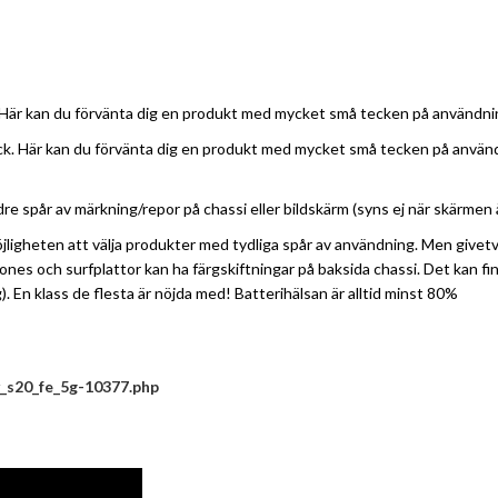
Här kan du förvänta dig en produkt med mycket små tecken på användning
k. Här kan du förvänta dig en produkt med mycket små tecken på användni
 spår av märkning/repor på chassi eller bildskärm (syns ej när skärmen är
 möjligheten att välja produkter med tydliga spår av användning. Men giv
ones och surfplattor kan ha färgskiftningar på baksida chassi. Det kan f
 En klass de flesta är nöjda med! Batterihälsan är alltid minst 80%
_s20_fe_5g-10377.php