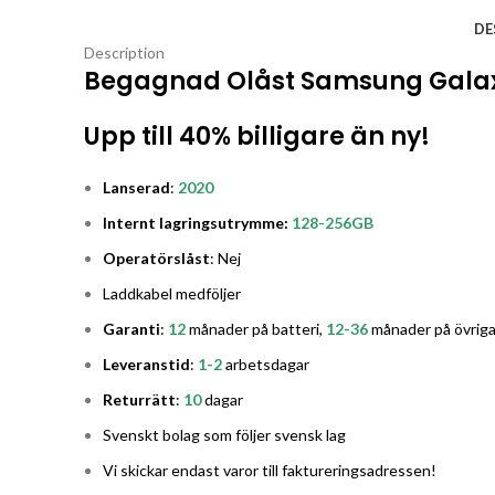
DE
Description
Begagnad Olåst Samsung Galax
Upp till 40% billigare än ny!
Lanserad
:
2020
Internt lagringsutrymme:
128-256
GB
Operatörslåst
: Nej
Laddkabel medföljer
Garanti
:
12
månader på batteri,
12-36
månader på övriga
Leveranstid
:
1-2
arbetsdagar
Returrätt
:
10
dagar
Svenskt bolag som följer svensk lag
Vi skickar endast varor till faktureringsadressen!