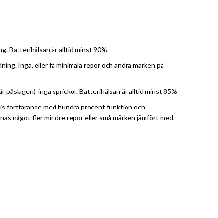
. Batterihälsan är alltid minst 90%
ng. Inga, eller få minimala repor och andra märken på
 påslagen), inga sprickor. Batterihälsan är alltid minst 85%
etvis fortfarande med hundra procent funktion och
innas något fler mindre repor eller små märken jämfört med