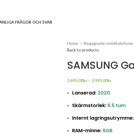
ANLIGA FRÅGOR OCH SVAR
Home
Begagnade mobiltelefone
Back to products
SAMSUNG Gal
2,695.00
kr
–
2,995.00
kr
Lanserad:
2020
Skärmstorlek:
6.5 tum
Internt lagringsutrymme:
RAM-minne:
6GB