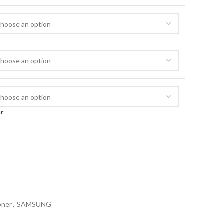
ar
oner
,
SAMSUNG