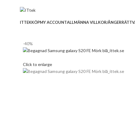
ADD ANYTHING HERE OR JUST REMOVE IT…
ITTEK
KÖP
MY ACCOUNT
ALLMÄNNA VILLKOR/ÅNGERRÄTT
V
-40%
Click to enlarge