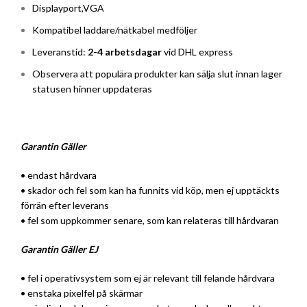
Displayport,VGA
Kompatibel laddare/nätkabel medföljer
Leveranstid:
2-4 arbetsdagar
vid DHL express
Observera att populära produkter kan sälja slut innan lager
statusen hinner uppdateras
Garantin Gäller
• endast hårdvara
• skador och fel som kan ha funnits vid köp, men ej upptäckts
förrän efter leverans
• fel som uppkommer senare, som kan relateras till hårdvaran
Garantin Gäller EJ
• fel i operativsystem som ej är relevant till felande hårdvara
• enstaka pixelfel på skärmar