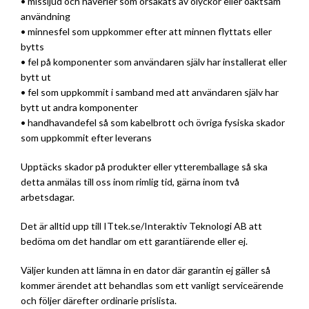
• missljud och haverier som orsakats av olyckor eller oaktsam
användning
• minnesfel som uppkommer efter att minnen flyttats eller
bytts
• fel på komponenter som användaren själv har installerat eller
bytt ut
• fel som uppkommit i samband med att användaren själv har
bytt ut andra komponenter
• handhavandefel så som kabelbrott och övriga fysiska skador
som uppkommit efter leverans
Upptäcks skador på produkter eller ytteremballage så ska
detta anmälas till oss inom rimlig tid, gärna inom två
arbetsdagar.
Det är alltid upp till ITtek.se/Interaktiv Teknologi AB att
bedöma om det handlar om ett garantiärende eller ej.
Väljer kunden att lämna in en dator där garantin ej gäller så
kommer ärendet att behandlas som ett vanligt serviceärende
och följer därefter ordinarie prislista.