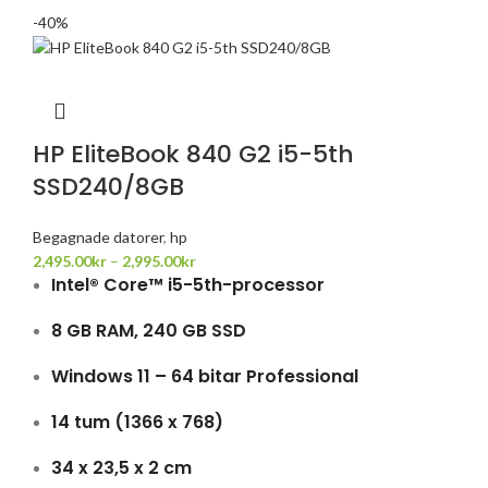
-40%
HP EliteBook 840 G2 i5-5th
SSD240/8GB
Begagnade datorer
,
hp
2,495.00
kr
–
2,995.00
kr
Intel® Core™ i5-5th-processor
8 GB RAM, 240 GB SSD
Windows 11 – 64 bitar Professional
14 tum (1366 x 768)
34 x 23,5 x 2 cm