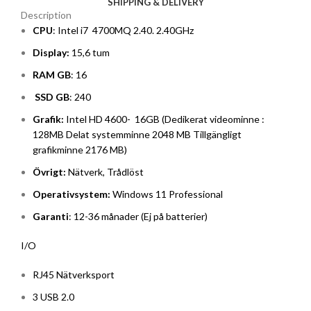
SHIPPING & DELIVERY
Description
CPU
: Intel i7 4700MQ 2.40. 2.40GHz
Display:
15,6 tum
RAM GB
: 16
SSD GB
: 240
Grafik:
Intel HD 4600- 16GB (Dedikerat videominne :
128MB Delat systemminne 2048 MB Tillgängligt
grafikminne 2176 MB)
Övrigt:
Nätverk, Trådlöst
Operativsystem:
Windows 11 Professional
Garanti
: 12-36 månader (Ej på batterier)
I/O
RJ45 Nätverksport
3 USB 2.0