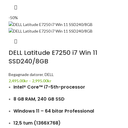
-50%
DELL Latitude E7250 i7 Win 11
SSD240/8GB
Begagnade datorer
,
DELL
2,495.00
kr
–
2,995.00
kr
Intel® Core™ i7-5th-processor
8 GB RAM, 240 GB SSD
Windows 11 – 64 bitar Professional
12,5 tum (1366X768)