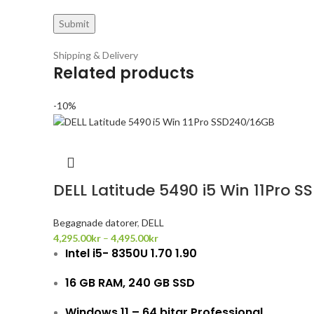
Shipping & Delivery
Related products
-10%
DELL Latitude 5490 i5 Win 11Pro 
Begagnade datorer
,
DELL
4,295.00
kr
–
4,495.00
kr
Intel i5- 8350U 1.70 1.90
16 GB RAM, 240 GB SSD
Windows 11 – 64 bitar Professional