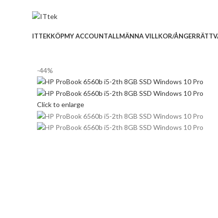
ADD ANYTHING HERE OR JUST REMOVE IT…
ITTEK
KÖP
MY ACCOUNT
ALLMÄNNA VILLKOR/ÅNGERRÄTT
V
-44%
Click to enlarge