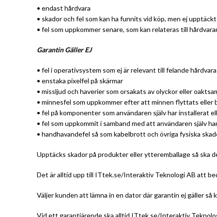
• endast hårdvara
• skador och fel som kan ha funnits vid köp, men ej upptäckt
• fel som uppkommer senare, som kan relateras till hårdvara
Garantin Gäller EJ
• fel i operativsystem som ej är relevant till felande hårdvara
• enstaka pixelfel på skärmar
• missljud och haverier som orsakats av olyckor eller oakts
• minnesfel som uppkommer efter att minnen flyttats eller 
• fel på komponenter som användaren själv har installerat el
• fel som uppkommit i samband med att användaren själv ha
• handhavandefel så som kabelbrott och övriga fysiska ska
Upptäcks skador på produkter eller ytteremballage så ska det
Det är alltid upp till ITtek.se/Interaktiv Teknologi AB att b
Väljer kunden att lämna in en dator där garantin ej gäller så
Vid ett garantiärende ska alltid ITtek.se/Interaktiv Teknol