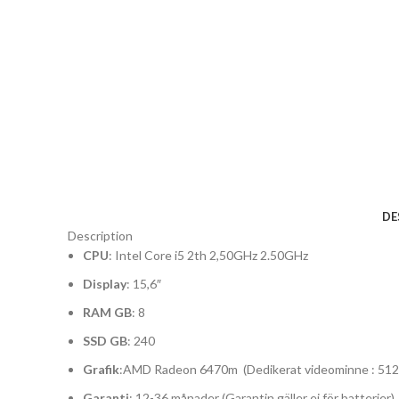
DE
Description
CPU
: Intel Core i5 2th 2,50GHz 2.50GHz
Display
: 15,6″
RAM GB
: 8
SSD GB
: 240
Grafik
:AMD Radeon 6470m (Dedikerat videominne : 512
Garanti
: 12-36 månader (Garantin gäller ej för batterier)