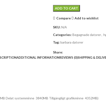
ADD TO CART
Compare
Add to wishlist
SKU:
N/A
Categories:
Begagnade datorer
,
h
Tag:
barbara datorer
Share:
SCRIPTION
ADDITIONAL INFORMATION
REVIEWS (0)
SHIPPING & DELIV
MB Delat systemminne 3840MB Tillgängligt grafikminne 4352MB)