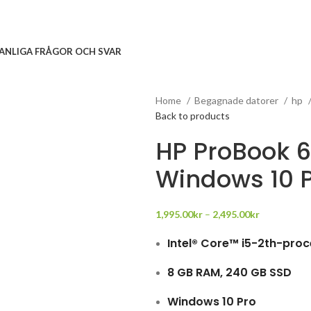
ANLIGA FRÅGOR OCH SVAR
Home
Begagnade datorer
hp
Back to products
HP ProBook 
Windows 10 
1,995.00
kr
–
2,495.00
kr
Intel® Core™ i5-2th-pro
8 GB RAM, 240 GB SSD
Windows 10 Pro