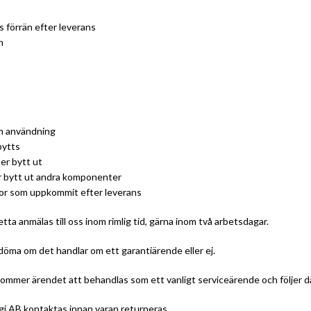
s förrän efter leverans
n
am användning
bytts
ler bytt ut
r bytt ut andra komponenter
dor som uppkommit efter leverans
ta anmälas till oss inom rimlig tid, gärna inom två arbetsdagar.
edöma om det handlar om ett garantiärende eller ej.
 kommer ärendet att behandlas som ett vanligt serviceärende och följer där
ogi AB kontaktas innan varan returneras.