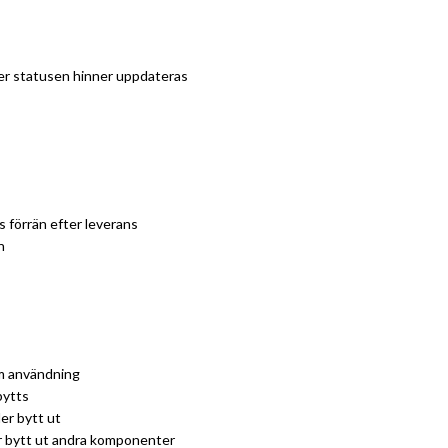
ger statusen hinner uppdateras
s förrän efter leverans
n
am användning
bytts
ler bytt ut
r bytt ut andra komponenter