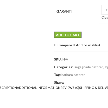
GARANTI
Clea
ADD TO CART
Compare
Add to wishlist
SKU:
N/A
Categories:
Begagnade datorer
,
h
Tag:
barbara datorer
Share:
SCRIPTION
ADDITIONAL INFORMATION
REVIEWS (0)
SHIPPING & DELIV