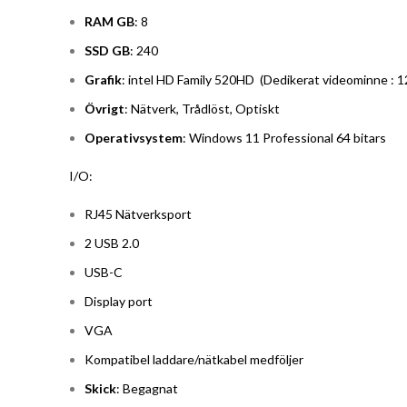
RAM GB
: 8
SSD GB
: 240
Grafik
: intel HD Family 520HD (Dedikerat videominne :
Övrigt
: Nätverk, Trådlöst, Optiskt
Operativsystem
: Windows 11 Professional 64 bitars
I/O:
RJ45 Nätverksport
2 USB 2.0
USB-C
Display port
VGA
Kompatibel laddare/nätkabel medföljer
Skick
: Begagnat