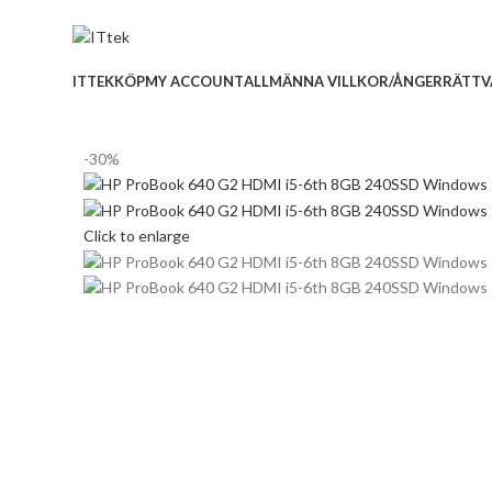
ADD ANYTHING HERE OR JUST REMOVE IT…
ITTEK
KÖP
MY ACCOUNT
ALLMÄNNA VILLKOR/ÅNGERRÄTT
V
-30%
Click to enlarge