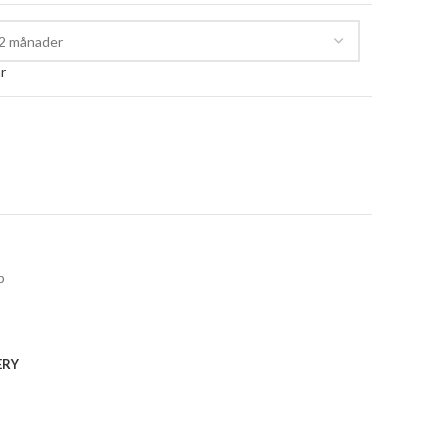
r
p
ERY