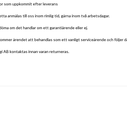
dor som uppkommit efter leverans
ta anmälas till oss inom rimlig tid, gärna inom två arbetsdagar.
edöma om det handlar om ett garantiärende eller ej.
 kommer ärendet att behandlas som ett vanligt serviceärende och följer där
ogi AB kontaktas innan varan returneras.