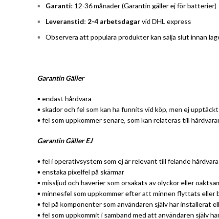
Garanti
: 12-36 månader (Garantin gäller ej för batterier)
Leveranstid
:
2-4 arbetsdagar
vid DHL express
Observera att populära produkter kan sälja slut innan la
Garantin Gäller
• endast hårdvara
• skador och fel som kan ha funnits vid köp, men ej upptäckt
• fel som uppkommer senare, som kan relateras till hårdvara
Garantin Gäller EJ
• fel i operativsystem som ej är relevant till felande hårdvara
• enstaka pixelfel på skärmar
• missljud och haverier som orsakats av olyckor eller oakts
• minnesfel som uppkommer efter att minnen flyttats eller 
• fel på komponenter som användaren själv har installerat el
• fel som uppkommit i samband med att användaren själv ha