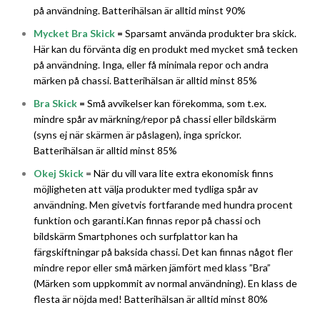
på användning. Batterihälsan är alltid minst 90%
Mycket Bra Skick
=
Sparsamt använda produkter bra skick.
Här kan du förvänta dig en produkt med mycket små tecken
på användning. Inga, eller få minimala repor och andra
märken på chassi. Batterihälsan är alltid minst 85%
Bra Skick
=
Små avvikelser kan förekomma, som t.ex.
mindre spår av märkning/repor på chassi eller bildskärm
(syns ej när skärmen är påslagen), inga sprickor.
Batterihälsan är alltid minst 85%
Okej Skick
= När du vill vara lite extra ekonomisk finns
möjligheten att välja produkter med tydliga spår av
användning. Men givetvis fortfarande med hundra procent
funktion och garanti.Kan finnas repor på chassi och
bildskärm Smartphones och surfplattor kan ha
färgskiftningar på baksida chassi. Det kan finnas något fler
mindre repor eller små märken jämfört med klass ”Bra”
(Märken som uppkommit av normal användning). En klass de
flesta är nöjda med! Batterihälsan är alltid minst 80%