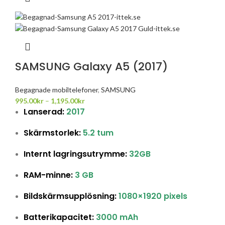
SAMSUNG Galaxy A5 (2017)
Begagnade mobiltelefoner
,
SAMSUNG
995.00
kr
–
1,195.00
kr
Lanserad:
2017
Skärmstorlek:
5.2 tum
Internt lagringsutrymme:
32GB
RAM-minne:
3 GB
Bildskärmsupplösning:
1080×1920 pixels
Batterikapacitet:
3000 mAh