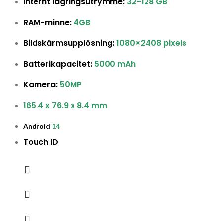
Internt lagringsutrymme:
32-128 GB
RAM-minne:
4GB
Bildskärmsupplösning:
1080×2408 pixels
Batterikapacitet:
5000 mAh
Kamera:
50MP
165.4 x 76.9 x 8.4 mm
Android
14
Touch ID