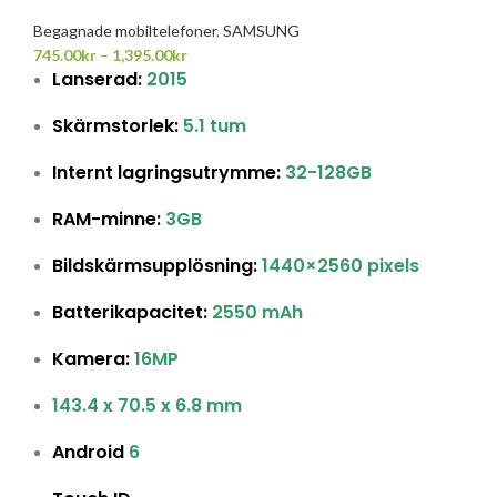
Begagnade mobiltelefoner
,
SAMSUNG
745.00
kr
–
1,395.00
kr
Lanserad:
2015
Skärmstorlek:
5.1 tum
Internt lagringsutrymme:
32-128GB
RAM-minne:
3GB
Bildskärmsupplösning:
1440×2560 pixels
Batterikapacitet:
2550 mAh
Kamera:
16MP
143.4 x 70.5 x 6.8 mm
Android
6