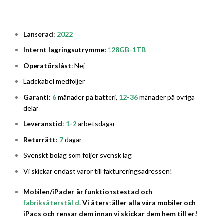
Lanserad
:
2022
Internt lagringsutrymme:
128
GB-1TB
Operatörslåst
: Nej
Laddkabel medföljer
Garanti
:
6
månader på batteri,
12-36
månader på övriga
delar
Leveranstid
:
1-2
arbetsdagar
Returrätt
:
7
dagar
Svenskt bolag som följer svensk lag
Vi skickar endast varor till faktureringsadressen!
Mobilen/iPaden är funktionstestad och
fabriksåterställd
.
Vi återställer alla våra mobiler och
iPads och rensar dem innan vi skickar dem hem till er!