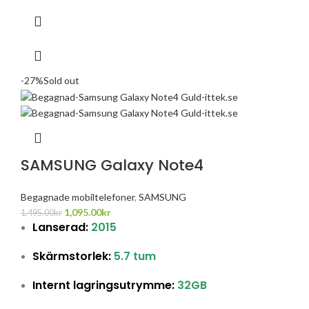
-27%
Sold out
SAMSUNG Galaxy Note4
Begagnade mobiltelefoner
,
SAMSUNG
1,095.00
kr
1,495.00
kr
Lanserad:
2015
Skärmstorlek:
5.7 tum
Internt lagringsutrymme:
32GB