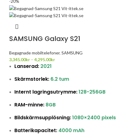
-20%
SAMSUNG Galaxy S21
Begagnade mobiltelefoner
,
SAMSUNG
3,345.00
kr
–
4,295.00
kr
Lanserad:
2021
Skärmstorlek:
6.2 tum
Internt lagringsutrymme:
128-256GB
RAM-minne:
8GB
Bildskärmsupplösning:
1080×2400 pixels
Batterikapacitet:
4000 mAh