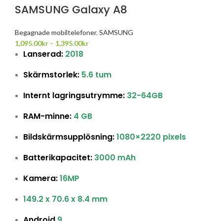
SAMSUNG Galaxy A8
Begagnade mobiltelefoner
,
SAMSUNG
1,095.00
kr
–
1,395.00
kr
Lanserad:
2018
Skärmstorlek:
5.6 tum
Internt lagringsutrymme:
32-64GB
RAM-minne:
4 GB
Bildskärmsupplösning:
1080×2220 pixels
Batterikapacitet:
3000 mAh
Kamera:
16MP
149.2 x 70.6 x 8.4 mm
Android
9