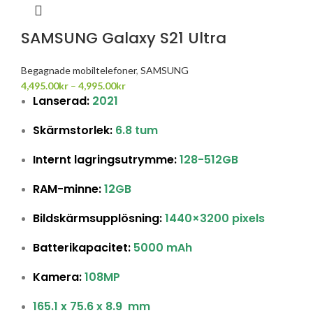
SAMSUNG Galaxy S21 Ultra
Begagnade mobiltelefoner
,
SAMSUNG
4,495.00
kr
–
4,995.00
kr
Lanserad:
2021
Skärmstorlek:
6.8 tum
Internt lagringsutrymme:
128-512GB
RAM-minne:
12GB
Bildskärmsupplösning:
1440×3200 pixels
Batterikapacitet:
5000 mAh
Kamera:
108MP
165.1 x 75.6 x 8.9 mm