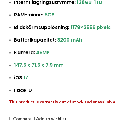
Internt lagringsutrymme:
128GB
-1TB
RAM-minne:
6GB
Bildskärmsupplösning:
1179×2556 pixels
Batterikapacitet:
3200 mAh
Kamera:
48MP
147.5 x 71.5 x 7.9 mm
iOS
17
Face ID
This product is currently out of stock and unavailable.
Compare
Add to wishlist