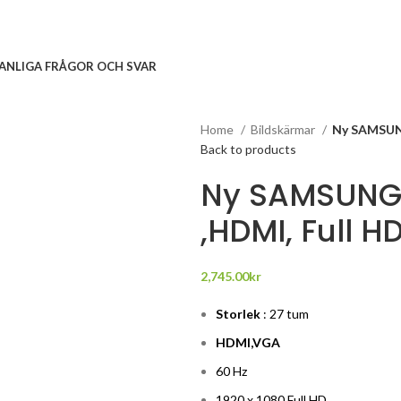
ANLIGA FRÅGOR OCH SVAR
Home
Bildskärmar
Ny SAMSUNG
Back to products
Ny SAMSUNG 
,HDMI, Full H
2,745.00
kr
Storlek
: 27 tum
HDMI,VGA
60 Hz
1920 x 1080 Full HD