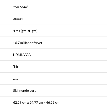
250 cd/m²
3000:1
4 ms (grå-til-grå)
16,7 millioner farver
HDMI, VGA
Tilt
……
Skinnende sort
62.29 cm x 24.77 cm x 46.25 cm