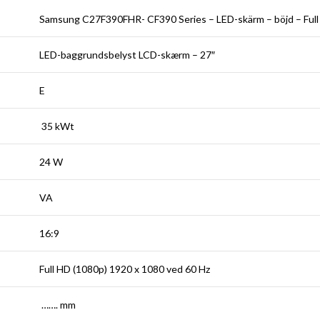
Samsung C27F390FHR- CF390 Series – LED-skärm – böjd – Full
LED-baggrundsbelyst LCD-skærm – 27″
E
35 kWt
24 W
VA
16:9
Full HD (1080p) 1920 x 1080 ved 60 Hz
……. mm