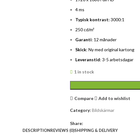
4 ms
Typisk kontrast:
3000:1
250 cd/m²
Garanti
: 12 månader
Skick
: Ny med original kartong
Leveranstid
: 3-5 arbetsdagar
1 in stock
Compare
Add to wishlist
Category:
Bildskärmar
Share:
DESCRIPTION
REVIEWS (0)
SHIPPING & DELIVERY