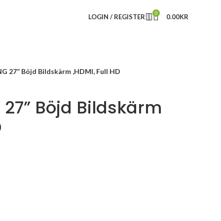
0
LOGIN / REGISTER
0.00
KR
 27” Böjd Bildskärm ,HDMI, Full HD
27” Böjd Bildskärm
D