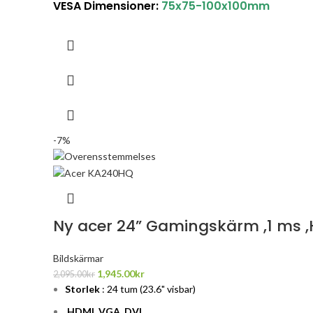
VESA Dimensioner:
75x75-100x100mm
-7%
Ny acer 24” Gamingskärm ,1 ms ,H
Bildskärmar
1,945.00
kr
2,095.00
kr
Storlek
: 24 tum (23.6" visbar)
HDMI, VGA,
DVI