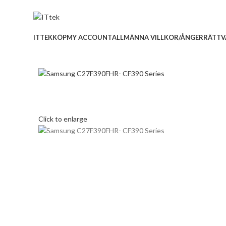
ADD ANYTHING HERE OR JUST REMOVE IT…
ITTEK
KÖP
MY ACCOUNT
ALLMÄNNA VILLKOR/ÅNGERRÄTT
V
Click to enlarge