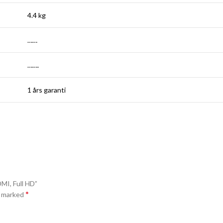
4.4 kg
……
…….
1 års garanti
MI, Full HD”
*
e marked