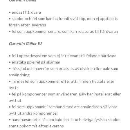
• endast hårdvara
• skador och fel som kan ha funnits vid köp, men ej upptäckts
förrän efter leverans
• fel som uppkommer senare, som kan relateras till hårdvaran
Garantin Gäller EJ
• fel i operativsystem som ej är relevant till felande hårdvara
• enstaka pixelfel på skärmar
• missljud och haverier som orsakats av olyckor eller oaktsam
användning
• minnesfel som uppkommer efter att minnen flyttats eller
bytts
• fel på komponenter som användaren själv har installerat eller
bytt ut
• fel som uppkommit i samband med att användaren själv har
bytt ut andra komponenter
• handhavandefel så som kabelbrott och övriga fysiska skador
som uppkommit efter leverans