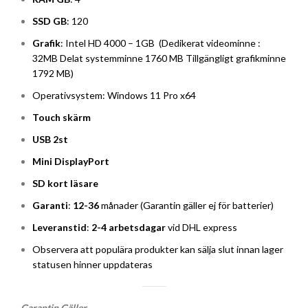
SSD GB
: 120
Grafik
: Intel HD 4000 – 1GB (Dedikerat videominne :
32MB Delat systemminne 1760 MB Tillgängligt grafikminne
1792 MB)
Operativsystem: Windows 11 Pro x64
Touch skärm
USB 2st
Mini DisplayPort
SD kort läsare
Garanti
:
12-36
månader (Garantin gäller ej för batterier)
Leveranstid
:
2-4 arbetsdagar
vid DHL express
Observera att populära produkter kan sälja slut innan lager
statusen hinner uppdateras
Garantin Gäller