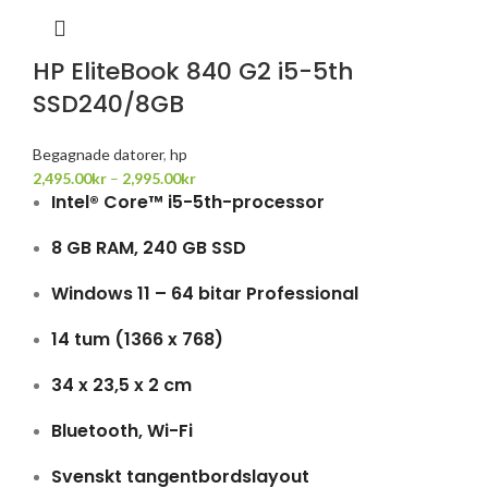
HP EliteBook 840 G2 i5-5th
SSD240/8GB
Begagnade datorer
,
hp
2,495.00
kr
–
2,995.00
kr
Intel® Core™ i5-5th-processor
8 GB RAM, 240 GB SSD
Windows 11 – 64 bitar Professional
14 tum (1366 x 768)
34 x 23,5 x 2 cm
Bluetooth, Wi-Fi
Svenskt tangentbordslayout