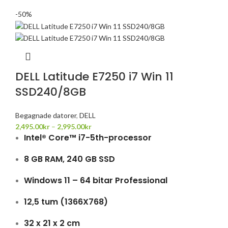
-50%
DELL Latitude E7250 i7 Win 11
SSD240/8GB
Begagnade datorer
,
DELL
2,495.00
kr
–
2,995.00
kr
Intel® Core™ i7-5th-processor
8 GB RAM, 240 GB SSD
Windows 11 – 64 bitar Professional
12,5 tum (1366X768)
32 x 21 x 2 cm