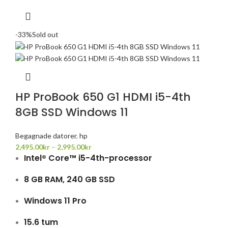
-33%
Sold out
HP ProBook 650 G1 HDMI i5-4th
8GB SSD Windows 11
Begagnade datorer
,
hp
2,495.00
kr
–
2,995.00
kr
Intel® Core™ i5-4th-processor
8 GB RAM, 240 GB SSD
Windows 11 Pro
15.6 tum