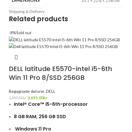
DIMENSIONS
33.1 × 22.6 × 2.06 cm
Shipping & Delivery
Related products
-8%
Sold out
DELL latitude E5570-intel i5-6th
Win 11 Pro 8/SSD 256GB
Begagnade datorer
,
DELL
3,695.00
kr
3,995.00
kr
Intel® Core™ i5-6th-processor
8 GB RAM, 256 GB SSD
Windows 11 Pro