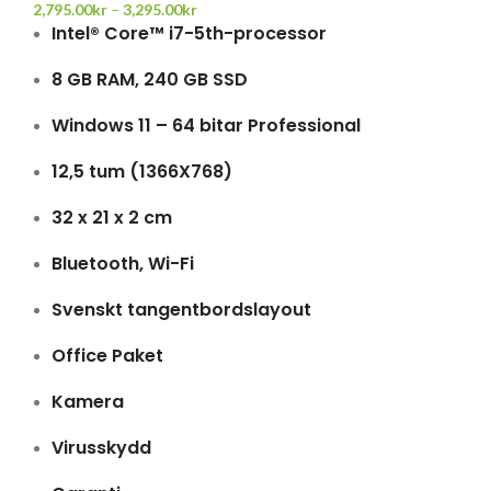
2,795.00
kr
–
3,295.00
kr
Intel® Core™ i7-5th-processor
8 GB RAM, 240 GB SSD
Windows 11 – 64 bitar Professional
12,5 tum (1366X768)
32 x 21 x 2 cm
Bluetooth, Wi-Fi
Svenskt tangentbordslayout
Office Paket
Kamera
Virusskydd