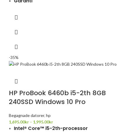
Garanti
-35%
HP ProBook 6460b i5-2th 8GB
240SSD Windows 10 Pro
Begagnade datorer
,
hp
1,695.00
kr
–
1,995.00
kr
Intel® Core™ i5-2th-processor